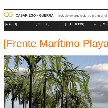
CASARIEGO · GUERRA
[estudio de arquitectura y urbanismo]
[A. ANCA]
[ESTUDIO]
[EDIFICACIÓN]
[DISE
[Frente Marítimo Playa 