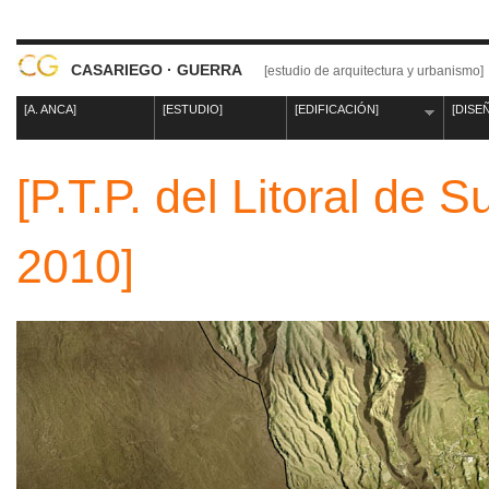
CASARIEGO · GUERRA
[estudio de arquitectura y urbanismo]
[A. ANCA]
[ESTUDIO]
[EDIFICACIÓN]
[DISE
[P.T.P. del Litoral de 
2010]