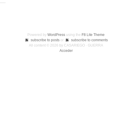
Powered by
WordPress
using the
F8 Lite Theme
subscribe to posts
or
subscribe to comments
All content © 2026 by CASARIEGO · GUERRA
Acceder