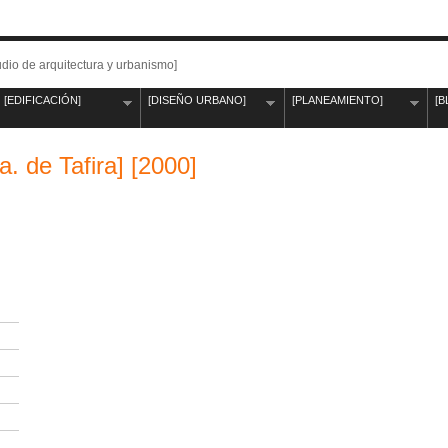
udio de arquitectura y urbanismo]
[EDIFICACIÓN]
[DISEÑO URBANO]
[PLANEAMIENTO]
[B
a. de Tafira] [2000]