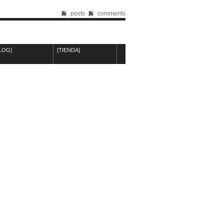
posts
comments
LOG]
[TIENDA]