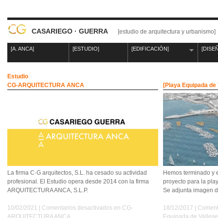
CASARIEGO · GUERRA
[estudio de arquitectura y urbanismo]
[A. ANCA]
[ESTUDIO]
[EDIFICACIÓN]
[DISE
Estudio
CG-ARQUITECTURA ANCA
[Playa Equipada de
La firma C·G arquitectos, S.L. ha cesado su actividad
Hemos terminado y e
profesional. El Estudio opera desde 2014 con la firma
proyecto para la pl
ARQUITECTURA ANCA, S.L.P.
Se adjunta imagen d
10/02/2021 |
Comentarios desactivados
en CG-
18/12/2017 |
Coment
ARQUITECTURA ANCA
Equipada de Valles