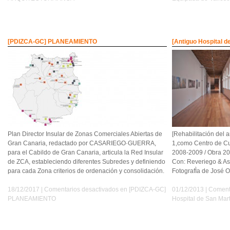
[PDIZCA-GC] PLANEAMIENTO
[Antiguo Hospital 
Plan Director Insular de Zonas Comerciales Abiertas de
[Rehabilitación del 
Gran Canaria, redactado por CASARIEGO·GUERRA,
1,como Centro de C
para el Cabildo de Gran Canaria, articula la Red Insular
2008-2009 / Obra 20
de ZCA, estableciendo diferentes Subredes y definiendo
Con: Reveriego & As
para cada Zona criterios de ordenación y consolidación.
FotografÌa de José 
18/12/2017 |
Comentarios desactivados
en [PDIZCA-GC]
01/12/2013 |
Coment
PLANEAMIENTO
Hospital de San Ma